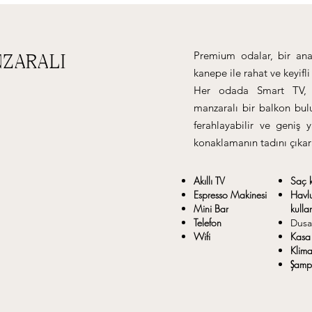
Premium odalar, bir ana y
NZARALI
kanepe ile rahat ve keyifl
Her odada Smart TV, 
manzaralı bir balkon bul
ferahlayabilir ve geniş 
konaklamanın tadını çıkara
Akıllı TV
Saç 
Espresso Makinesi
Havl
Mini Bar
kullan
Telefon
Dusa
Wifi
Kasa
Klim
Şamp