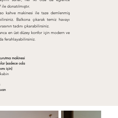
 ile donatılmıştır.
o kahve makinesi ile taze demlenmiş
bilirsiniz. Balkona çıkarak temiz havayı
asının tadını çıkarabilirsiniz.
nca en üst düzey konfor için modern ve
 ferahlayabilirsiniz.
kurutma makinesi
ular (sadece oda
ımı için)
kabin
a
uan