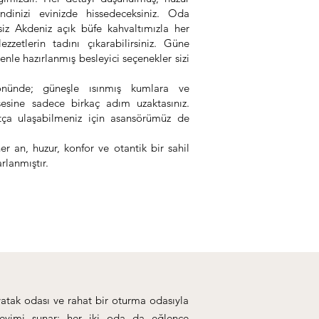
dinizi evinizde hissedeceksiniz. Oda
tsiz Akdeniz açık büfe kahvaltımızla her
ezzetlerin tadını çıkarabilirsiniz. Güne
enle hazırlanmış besleyici seçenekler sizi
önünde; güneşle ısınmış kumlara ve
sesine sadece birkaç adım uzaktasınız.
tça ulaşabilmeniz için asansörümüz de
r an, huzur, konfor ve otantik bir sahil
rlanmıştır.
yatak odası ve rahat bir oturma odasıyla
eyimi sunar; her iki oda da eğlence