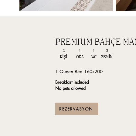
PREMIUM BAHÇE MA
2
1
1
0
KİŞİ
ODA
WC
ZEMİN
1 Queen Bed 160x200
Breakfast included
No pets allowed
REZERVASYON