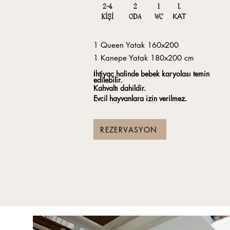
2-4
2
1
1.
KAT
KİŞİ
ODA
WC
1 Queen Yatak 160x200
1 Kanepe Yatak 180x200 cm
İhtiyaç halinde bebek karyolası temin
edilebilir.
Kahvaltı dahildir.
Evcil hayvanlara izin verilmez.
REZERVASYON