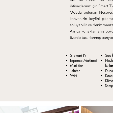
ihtiyaçlarınız için Smart TV
Odada bulunan Nespress
kahvenizin keyfini çıkara
soluyabilir ve deniz manzar
Ayrıca konaklamanız boyu
özenle tasarlanmış banyoda
2 Smart TV
Saç 
Espresso Makinesi
Havl
Mini Bar
kullan
Telefon
Dusa
Wi-fi
Kasa
Klim
Şamp