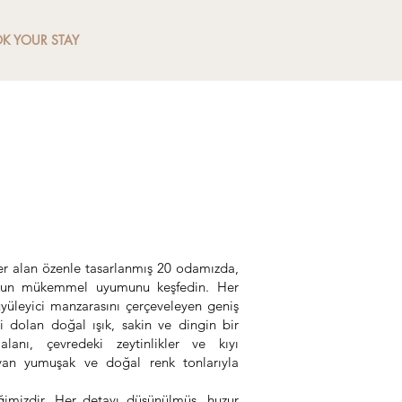
K YOUR STAY
IN VE
 RİTMİYLE
yer alan özenle tasarlanmış 20 odamızda,
run mükemmel uyumunu keşfedin. Her
üyüleyici manzarasını çerçeveleyen geniş
ri dolan doğal ışık, sakin ve dingin bir
lanı, çevredeki zeytinlikler ve kıyı
yan yumuşak ve doğal renk tonlarıyla
ğimizdir. Her detayı düşünülmüş, huzur