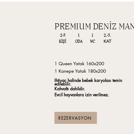
PREMIUM DENİZ MA
2-3
1
1
2.-3.
KAT
KİŞİ
ODA
WC
1 Queen Yatak 160x200
1 Kanepe Yatak 180x200
İhtiyaç halinde bebek karyolası temin
edilebilir.
Kahvaltı dahildir.
Evcil hayvanlara izin verilmez.
REZERVASYON