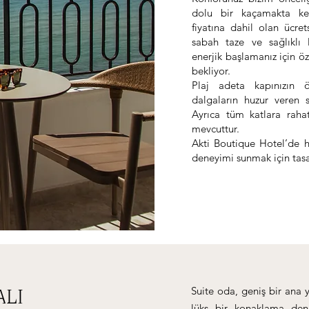
dolu bir kaçamakta ken
fiyatına dahil olan ücre
sabah taze ve sağlıklı l
enerjik başlamanız için öz
bekliyor.
Plaj adeta kapınızın 
dalgaların huzur veren 
Ayrıca tüm katlara raha
mevcuttur.
Akti Boutique Hotel’de he
deneyimi sunmak için tasa
Suite oda, geniş bir ana 
ALI
lüks bir konaklama den