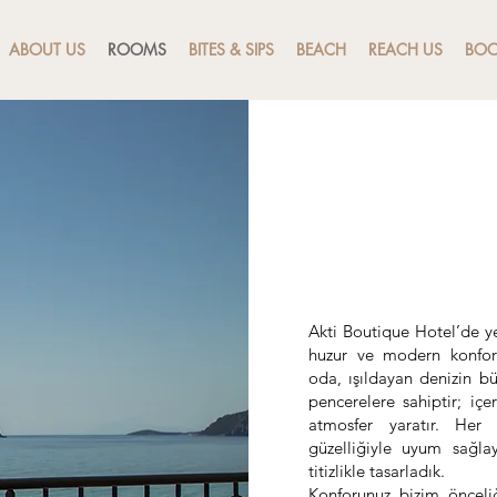
ABOUT US
ROOMS
BITES & SIPS
BEACH
REACH US
BOO
DALGALAR
KUŞLARIN
UYANIN
​Akti Boutique Hotel’de 
huzur ve modern konfo
oda, ışıldayan denizin b
pencerelere sahiptir; içe
atmosfer yaratır. Her a
güzelliğiyle uyum sağla
titizlikle tasarladık.
Konforunuz bizim önceli