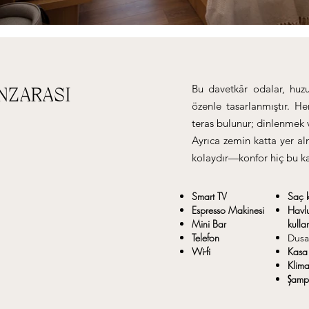
Bu davetkâr odalar, huzu
NZARASI
özenle tasarlanmıştır. H
teras bulunur; dinlenmek 
Ayrıca zemin katta yer alm
kolaydır—konfor hiç bu k
Smart TV
Saç 
Espresso Makinesi
Havl
Mini Bar
kullan
Telefon
Dusa
Wi-fi
Kasa
Klim
Şamp