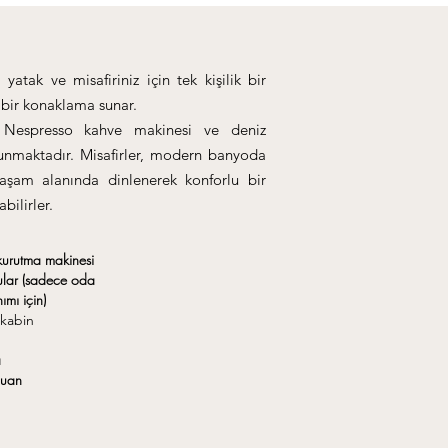
atak ve misafiriniz için tek kişilik bir
i bir konaklama sunar.
Nespresso kahve makinesi ve deniz
unmaktadır. Misafirler, modern banyoda
yaşam alanında dinlenerek konforlu bir
bilirler.
kurutma makinesi
ular (sadece oda
ımı için)
kabin
a
uan